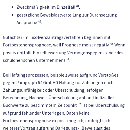
48
Zweckmäßigkeit im Einzelfall
,
gesetzliche Beweislastverteilung zur Durchsetzung
49
Ansprüche
.
Gutachter im Insolvenzantragsverfahren beginnen mit
50
Fortbestehensprognose, weil Prognose meist negativ
. Wenn
positiv entfällt Einzelbewertung Vermögensgegenstände des
51
schuldnerischen Unternehmens
.
Bei Haftungsprozessen, beispielsweise aufgrund Verstoßes
gegen Paragraph 64 GmbHG Haftung für Zahlungen nach
Zahlungsunfähigkeit oder Überschuldung, erfolgen
Berechnung, Nachweis Überschuldung anhand indizieller
52
Buchwerte zu bestimmtem Zeitpunkt
. Ist bei Überschuldung
aufgrund fehlender Unterlagen, Daten keine
Fortbestehensprognose ex post möglich, erübrigt sich
weiterer Vortrag aufgrund Darlegungs-, Beweislast des