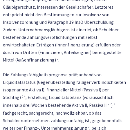
Gläubigerschutz, Interessen der Gesellschafter. Letzteres
entspricht nicht den Bestimmungen zur Insolvenz von
Insolvenzordnung und Paragraph 19 InsO Überschuldung.
Zudem: Unternehmensgläubigern ist einerlei, ob Schuldner
bestehende Zahlungsverpflichtungen mit selbst
erwirtschafteten Erträgen (Innenfinanzierung) erfüllen oder
durch von Dritten (Finanzierer, Anteilseigner) bereitgestellte
2
Mittel (Außenfinanzierung)
.
Die Zahlungsfähigkeitsprognose prüft anhand von
Liquiditätsstatus (Gegenüberstellung fälliger Verbindlichkeiten
(sogenannte Aktiva I), finanzieller Mittel (Passiva I) per
3
4
Stichtag)
, Erstellung Liquiditätsbilanz (voraussichtlich
5
6
3
innerhalb drei Wochen bestehende Aktiva II, Passiva II
)
fachgerecht, sachgerecht, nachvollziehbar, ob das
Schuldnerunternehmen zahlungsunfähig ist, gegebenenfalls
7
weiter per Finanz-, Unternehmensplanung
, bei sich