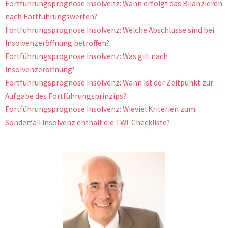
Fortführungsprognose Insolvenz: Wann erfolgt das Bilanzieren
nach Fortführungswerten?
Fortführungsprognose Insolvenz: Welche Abschlüsse sind bei
Insolvenzeröffnung betroffen?
Fortführungsprognose Insolvenz: Was gilt nach
Insolvenzeröffnung?
Fortführungsprognose Insolvenz: Wann ist der Zeitpunkt zur
Aufgabe des Fortführungsprinzips?
Fortführungsprognose Insolvenz: Wieviel Kriterien zum
Sonderfall Insolvenz enthält die TWI-Checkliste?