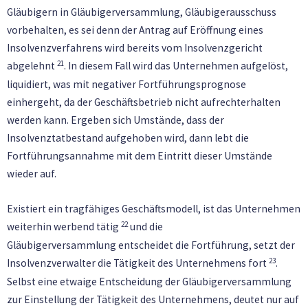
Gläubigern in Gläubigerversammlung, Gläubigerausschuss
vorbehalten, es sei denn der Antrag auf Eröffnung eines
Insolvenzverfahrens wird bereits vom Insolvenzgericht
21
abgelehnt
. In diesem Fall wird das Unternehmen aufgelöst,
liquidiert, was mit negativer Fortführungsprognose
einhergeht, da der Geschäftsbetrieb nicht aufrechterhalten
werden kann. Ergeben sich Umstände, dass der
Insolvenztatbestand aufgehoben wird, dann lebt die
Fortführungsannahme mit dem Eintritt dieser Umstände
wieder auf.
Existiert ein tragfähiges Geschäftsmodell, ist das Unternehmen
22
weiterhin werbend tätig
und die
Gläubigerversammlung entscheidet die Fortführung, setzt der
23
Insolvenzverwalter die Tätigkeit des Unternehmens fort
.
Selbst eine etwaige Entscheidung der Gläubigerversammlung
zur Einstellung der Tätigkeit des Unternehmens, deutet nur auf