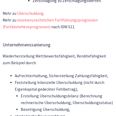
Zerschlagung zu Zerschlagungswerten.
Mehr zu
Überschuldung
.
Mehr zu
insolvenzrechtlichen Fortführungsprognosen
(Fortbestehensprognosen)
nach IDW S11.
Unternehmenssanierung
Wiederherstellung Wettbewerbsfähigkeit, Renditefähigkeit
zum Beispiel durch:
Aufrechterhaltung, Sicherstellung Zahlungsfähigkeit,
Feststellung bilanzielle Überschuldung (nicht durch
Eigenkapital gedeckter Fehlbetrag),
Erstellung Überschuldungsbilanz (Berechnung
rechnerische Überschuldung, Überschuldungsstatus)
Beseitigung Überschuldung,