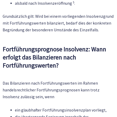
5
alsbald nach Insolvenzeröffnung
.
Grundsätzlich gilt: Wird bei einem vorliegenden Insolvenzgrund
mit Fortführungswerten bilanziert, bedarf dies der konkreten
Begründung der besonderen Umstände des Einzelfalls.
Fortführungsprognose Insolvenz: Wann
erfolgt das Bilanzieren nach
Fortführungswerten?
Das Bilanzieren nach Fortführungswerten im Rahmen
handelsrechtlicher Fortführungsprognosen kann trotz
Insolvenz zulässig sein, wenn
ein glaubhafter Fortführungsinsolvenzplan vorliegt,
die übertragende Sanierung innerhalb des