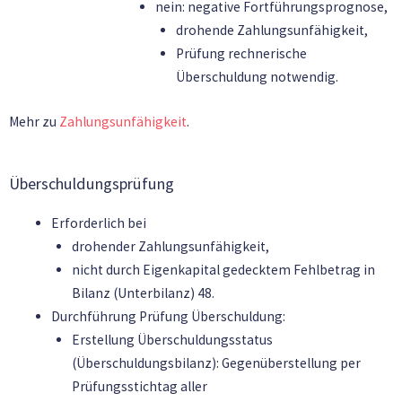
nein: negative Fortführungsprognose,
drohende Zahlungsunfähigkeit,
Prüfung rechnerische
Überschuldung notwendig.
Mehr zu
Zahlungsunfähigkeit
.
Überschuldungsprüfung
Erforderlich bei
drohender Zahlungsunfähigkeit,
nicht durch Eigenkapital gedecktem Fehlbetrag in
Bilanz (Unterbilanz) 48.
Durchführung Prüfung Überschuldung:
Erstellung Überschuldungsstatus
(Überschuldungsbilanz): Gegenüberstellung per
Prüfungsstichtag aller