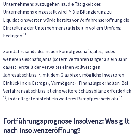
Unternehmens auszugehen ist, die Tätigkeit des
15
Unternehmens eingestellt wird
. Die Bilanzierung zu
Liquidationswerten würde bereits vor Verfahrenseröffnung die
Einstellung der Unternehmenstätigkeit in vollem Umfang
16
bedingen
.
Zum Jahresende des neuen Rumpfgeschäftsjahrs, jedes
weiteren Geschäftsjahrs (sofern Verfahren länger als ein Jahr
dauert) erstellt der Verwalter einen vollwertigen
17
Jahresabschluss
, mit dem Gläubiger, mögliche Investoren
Einblick in die Ertrags-, Vermögens-, Finanzlage erhalten. Bei
Verfahrensabschluss ist eine weitere Schlussbilanz erforderlich
18
19
, in der Regel entsteht ein weiteres Rumpfgeschäftsjahr
.
Fortführungsprognose Insolvenz: Was gilt
nach Insolvenzeröffnung?