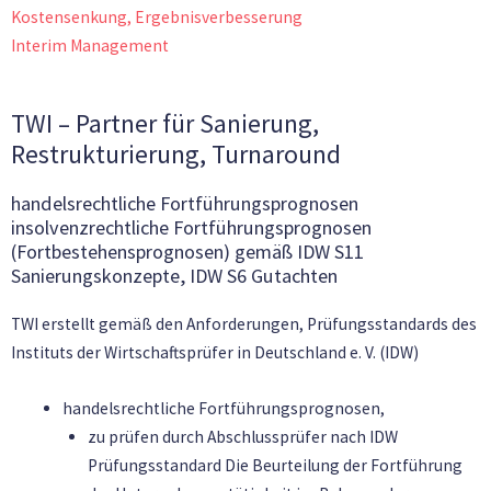
Kostensenkung, Ergebnisverbesserung
Interim Management
TWI – Partner für Sanierung,
Restrukturierung, Turnaround
handelsrechtliche Fortführungsprognosen
insolvenzrechtliche Fortführungsprognosen
(Fortbestehensprognosen) gemäß IDW S11
Sanierungskonzepte, IDW S6 Gutachten
TWI erstellt gemäß den Anforderungen, Prüfungsstandards des
Instituts der Wirtschaftsprüfer in Deutschland e. V. (IDW)
handelsrechtliche Fortführungsprognosen,
zu prüfen durch Abschlussprüfer nach IDW
Prüfungsstandard Die Beurteilung der Fortführung