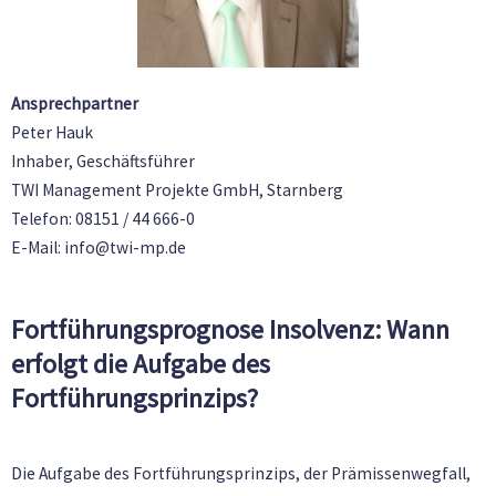
Ansprechpartner
Peter Hauk
Inhaber, Geschäftsführer
TWI Management Projekte GmbH, Starnberg
Telefon: 08151 / 44 666-0
E-Mail: info@twi-mp.de
Fortführungsprognose Insolvenz: Wann
erfolgt die Aufgabe des
Fortführungsprinzips?
Die Aufgabe des Fortführungsprinzips, der Prämissenwegfall,