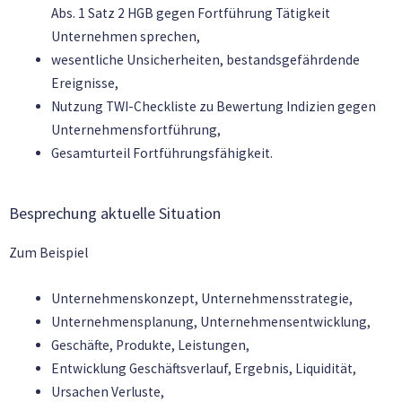
Abs. 1 Satz 2 HGB gegen Fortführung Tätigkeit
Unternehmen sprechen,
wesentliche Unsicherheiten, bestandsgefährdende
Ereignisse,
Nutzung TWI-Checkliste zu Bewertung Indizien gegen
Unternehmensfortführung,
Gesamturteil Fortführungsfähigkeit.
Besprechung aktuelle Situation
Zum Beispiel
Unternehmenskonzept, Unternehmensstrategie,
Unternehmensplanung, Unternehmensentwicklung,
Geschäfte, Produkte, Leistungen,
Entwicklung Geschäftsverlauf, Ergebnis, Liquidität,
Ursachen Verluste,