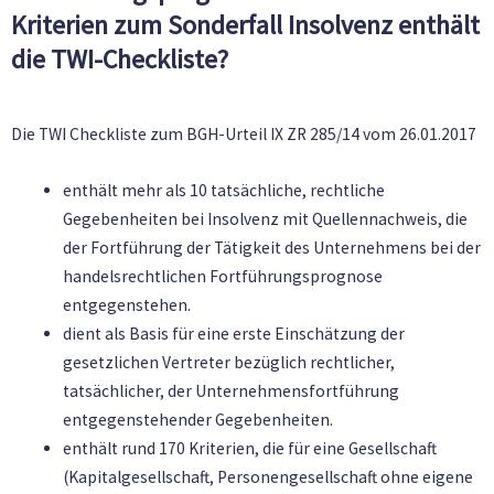
Kriterien zum Sonderfall Insolvenz enthält
die TWI-Checkliste?
Die TWI Checkliste zum BGH-Urteil IX ZR 285/14 vom 26.01.2017
enthält mehr als 10 tatsächliche, rechtliche
Gegebenheiten bei Insolvenz mit Quellennachweis, die
der Fortführung der Tätigkeit des Unternehmens bei der
handelsrechtlichen Fortführungsprognose
entgegenstehen.
dient als Basis für eine erste Einschätzung der
gesetzlichen Vertreter bezüglich rechtlicher,
tatsächlicher, der Unternehmensfortführung
entgegenstehender Gegebenheiten.
enthält rund 170 Kriterien, die für eine Gesellschaft
(Kapitalgesellschaft, Personengesellschaft ohne eigene