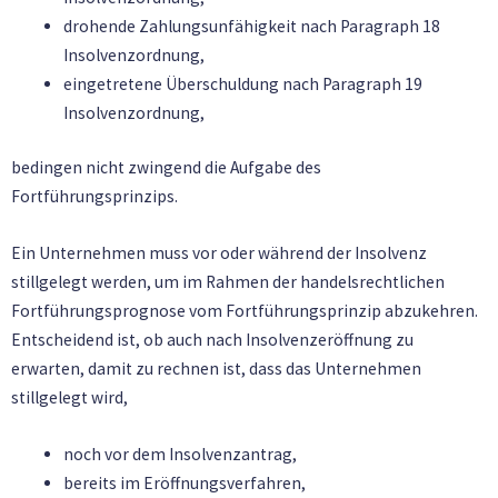
drohende Zahlungsunfähigkeit nach Paragraph 18
Insolvenzordnung,
eingetretene Überschuldung nach Paragraph 19
Insolvenzordnung,
bedingen nicht zwingend die Aufgabe des
Fortführungsprinzips.
Ein Unternehmen muss vor oder während der Insolvenz
stillgelegt werden, um im Rahmen der handelsrechtlichen
Fortführungsprognose vom Fortführungsprinzip abzukehren.
Entscheidend ist, ob auch nach Insolvenzeröffnung zu
erwarten, damit zu rechnen ist, dass das Unternehmen
stillgelegt wird,
noch vor dem Insolvenzantrag,
bereits im Eröffnungsverfahren,