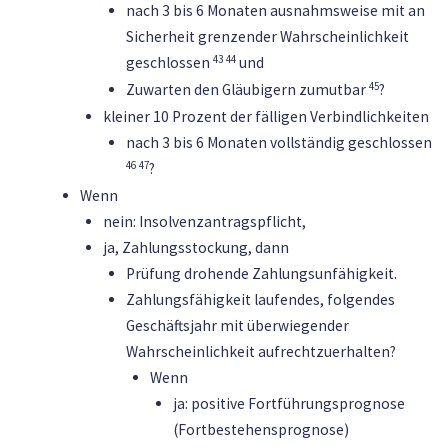
nach 3 bis 6 Monaten ausnahmsweise mit an
Sicherheit grenzender Wahrscheinlichkeit
43
44
geschlossen
und
45
Zuwarten den Gläubigern zumutbar
?
kleiner 10 Prozent der fälligen Verbindlichkeiten
nach 3 bis 6 Monaten vollständig geschlossen
46
47
?
Wenn
nein: Insolvenzantragspflicht,
ja, Zahlungsstockung, dann
Prüfung drohende Zahlungsunfähigkeit.
Zahlungsfähigkeit laufendes, folgendes
Geschäftsjahr mit überwiegender
Wahrscheinlichkeit aufrechtzuerhalten?
Wenn
ja: positive Fortführungsprognose
(Fortbestehensprognose)