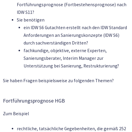
Fortführungsprognose (Fortbestehensprognose) nach
IDW S11?
Sie benötigen
ein IDW S6 Gutachten erstellt nach den IDW Standard
Anforderungen an Sanierungskonzepte (IDW S6)
durch sachverständigen Dritten?
fachkundige, objektive, externe Experten,
Sanierungsberater, Interim Manager zur
Unterstützung bei Sanierung, Restrukturierung?
Sie haben Fragen beispielsweise zu folgenden Themen?
Fortführungsprognose HGB
Zum Beispiel
rechtliche, tatsächliche Gegebenheiten, die gemäß 252