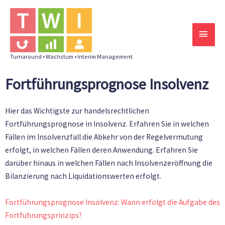
Zum
HAU
Inhalt
springen
Turnaround • Wachstum • Interim Management
Fortführungsprognose Insolvenz
Hier das Wichtigste zur handelsrechtlichen
Fortführungsprognose in Insolvenz. Erfahren Sie in welchen
Fällen im Insolvenzfall die Abkehr von der Regelvermutung
erfolgt, in welchen Fällen deren Anwendung. Erfahren Sie
darüber hinaus in welchen Fällen nach Insolvenzeröffnung die
Bilanzierung nach Liquidationswerten erfolgt.
Fortführungsprognose Insolvenz: Wann erfolgt die Aufgabe des
Fortführungsprinzips?