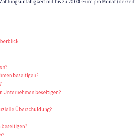
hlungsunfähigkeit mit bis zu 20.000 Euro pro Monat (derzeit
berblick
len?
ehmen beseitigen?
?
on Unternehmen beseitigen?
anzielle Überschuldung?
 beseitigen?
h?