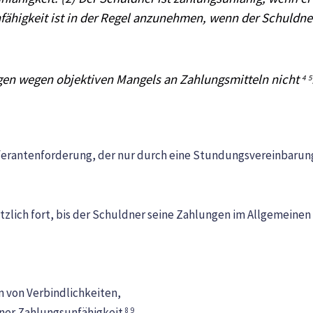
unfähigkeit ist in der Regel anzunehmen, wenn der Schuldn
ungen wegen objektiven Mangels an Zahlungsmitteln nicht
4
5
 Lieferantenforderung, der nur durch eine Stundungsvereinbar
ätzlich fort, bis der Schuldner seine Zahlungen im Allgemein
n von Verbindlichkeiten,
iner Zahlungsunfähigkeit
,
8
9