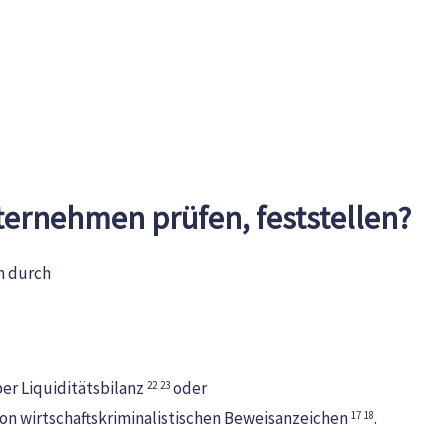
ternehmen prüfen, feststellen?
h durch
er Liquiditätsbilanz
oder
22
23
von wirtschaftskriminalistischen Beweisanzeichen
.
17
18