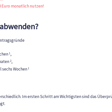
0 Euro monatlich nutzen!
z abwenden?
antragsgründe
ochen
,
1
onaten
,
2
al sechs Wochen
1
rschiedlich. Im ersten Schritt am Wichtigsten sind das Überpr
gt.