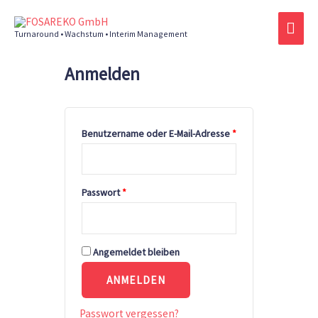
Zum
HAU
Inhalt
Turnaround • Wachstum • Interim Management
springen
Anmelden
Erforderlich
Erforderlich
Benutzername oder E-Mail-Adresse
*
Passwort
*
Angemeldet bleiben
ANMELDEN
Passwort vergessen?